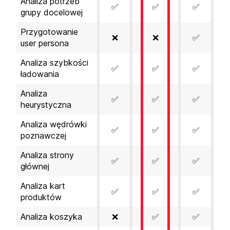
Analiza potrzeb
✅
✅
✅
grupy docelowej
Przygotowanie
❌
❌
✅
user persona
Analiza szybkości
✅
✅
✅
ładowania
Analiza
✅
✅
✅
heurystyczna
Analiza wędrówki
✅
✅
✅
poznawczej
Analiza strony
✅
✅
✅
głównej
Analiza kart
✅
✅
✅
produktów
Analiza koszyka
❌
✅
✅