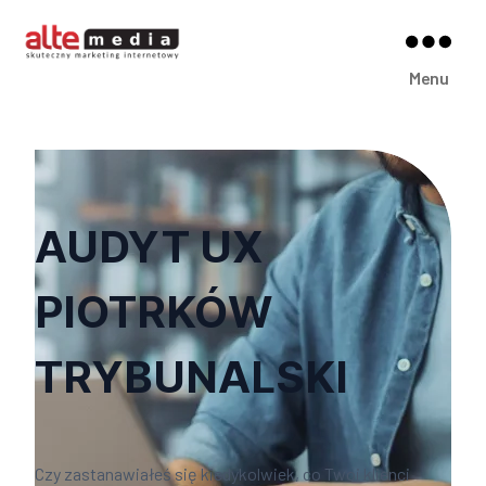
Alte
Menu
Media
AUDYT UX
PIOTRKÓW
TRYBUNALSKI
Czy zastanawiałeś się kiedykolwiek, co Twoi klienci