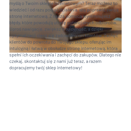
myślą o Twoim sklepie internetowym? Teraz możesz to
wiedzieć i od razu podjąć działania, aby poprawić swoją
stronę internetową. Z naszą pomocą wyeliminujesz
błędy, które powodują utratę potencjalnych odbiorców.
Uproś nawigację, zwiększ intuicyjność, a dzięki
optymalizacji ciesz się zadowoleniem klientów. Zachęć
klientów do powrotu do Twojego sklepu, oferując im
intuicyjną i łatwą w obsłudze stronę internetową, która
spełni ich oczekiwania i zachęci do zakupów. Dlatego nie
czekaj, skontaktuj się z nami już teraz, a razem
dopracujemy twój sklep internetowy!