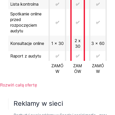
Lista kontrolna
✅
✅
✅
Spotkanie online
przed
✅
✅
✅
rozpoczęciem
audytu
2 x
Konsultacje online
1 x 30
3 x 60
30
Raport z audytu
✅
✅
✅
ZAMÓ
ZAM
ZAMÓ
W
ÓW
W
Rozwiń całą ofertę
Reklamy w sieci
Rozbuduj swoje reklamy w Google i social media – zapoznaj