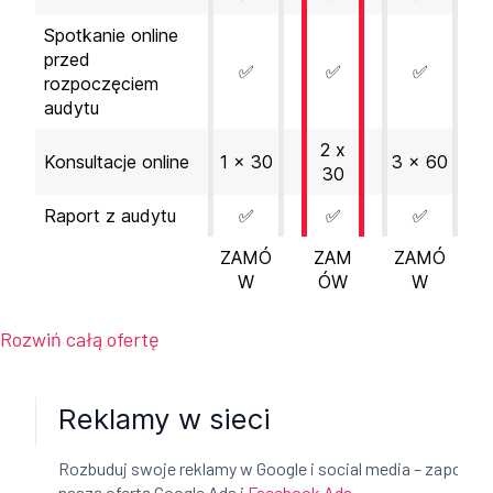
Spotkanie online
przed
✅
✅
✅
rozpoczęciem
audytu
2 x
Konsultacje online
1 x 30
3 x 60
30
Raport z audytu
✅
✅
✅
ZAMÓ
ZAM
ZAMÓ
W
ÓW
W
Rozwiń całą ofertę
Reklamy w sieci
Rozbuduj swoje reklamy w Google i social media – zapoznaj
naszą ofertą Google Ads i
Facebook Ads
.