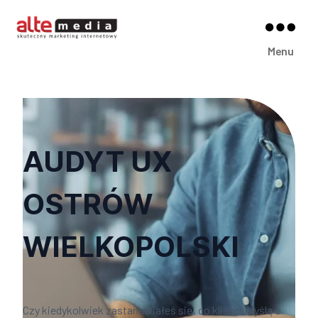
Alte
Menu
Media
AUDYT UX
OSTRÓW
WIELKOPOLSKI
Czy kiedykolwiek zastanawiałeś się, co klienci myślą o