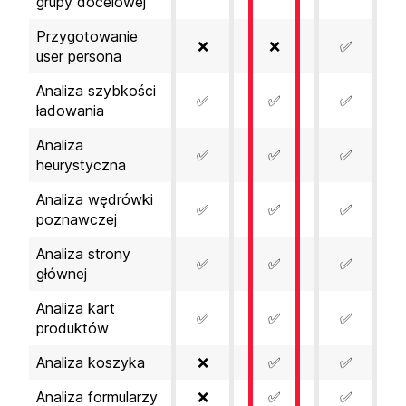
grupy docelowej
Przygotowanie
❌
❌
✅
user persona
Analiza szybkości
✅
✅
✅
ładowania
Analiza
✅
✅
✅
heurystyczna
Analiza wędrówki
✅
✅
✅
poznawczej
Analiza strony
✅
✅
✅
głównej
Analiza kart
✅
✅
✅
produktów
Analiza koszyka
❌
✅
✅
Analiza formularzy
❌
✅
✅