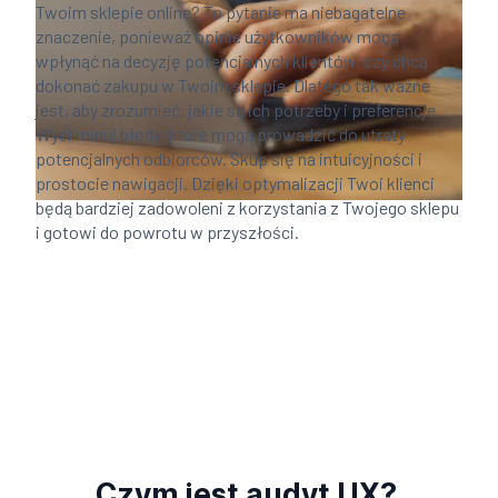
Twoim sklepie online? To pytanie ma niebagatelne
znaczenie, ponieważ opinie użytkowników mogą
wpłynąć na decyzję potencjalnych klientów, czy chcą
dokonać zakupu w Twoim sklepie. Dlatego tak ważne
jest, aby zrozumieć, jakie są ich potrzeby i preferencje.
Wyeliminuj błędy, które mogą prowadzić do utraty
potencjalnych odbiorców. Skup się na intuicyjności i
prostocie nawigacji. Dzięki optymalizacji Twoi klienci
będą bardziej zadowoleni z korzystania z Twojego sklepu
i gotowi do powrotu w przyszłości.
Czym jest audyt UX?