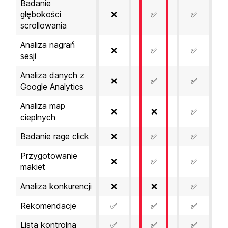
Badanie
głębokości
❌
✅
✅
scrollowania
Analiza nagrań
❌
✅
✅
sesji
Analiza danych z
❌
✅
✅
Google Analytics
Analiza map
❌
❌
✅
cieplnych
Badanie rage click
❌
✅
✅
Przygotowanie
❌
✅
✅
makiet
Analiza konkurencji
❌
❌
✅
Rekomendacje
✅
✅
✅
Lista kontrolna
✅
✅
✅