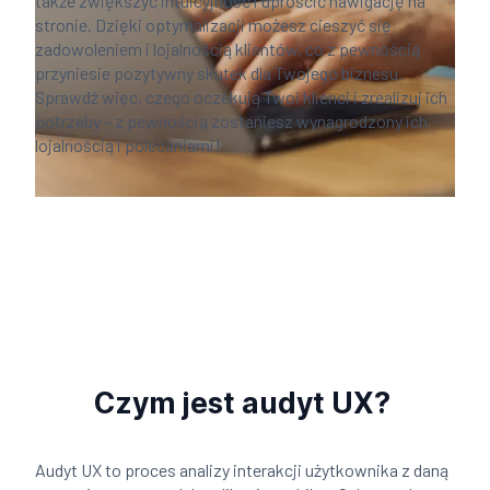
także zwiększyć intuicyjność i uprościć nawigację na
stronie. Dzięki optymalizacji możesz cieszyć się
zadowoleniem i lojalnością klientów, co z pewnością
przyniesie pozytywny skutek dla Twojego biznesu.
Sprawdź więc, czego oczekują Twoi klienci i zrealizuj ich
potrzeby – z pewnością zostaniesz wynagrodzony ich
lojalnością i polecaniami!
Czym jest audyt UX?
Audyt UX to proces analizy interakcji użytkownika z daną