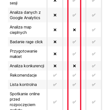
❌
✅
✅
sesji
Analiza danych z
❌
✅
✅
Google Analytics
Analiza map
❌
❌
✅
cieplnych
Badanie rage click
❌
✅
✅
Przygotowanie
❌
✅
✅
makiet
Analiza konkurencji
❌
❌
✅
Rekomendacje
✅
✅
✅
Lista kontrolna
✅
✅
✅
Spotkanie online
przed
✅
✅
✅
rozpoczęciem
audytu