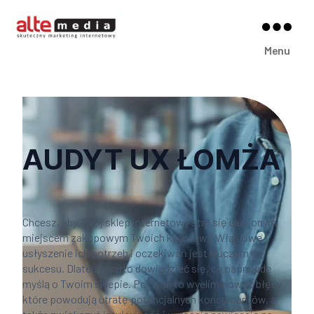
Alte
Menu
Media
AUDYT UX ŁOMŻA
Chcesz, aby Twój sklep internetowy stał się ulubionym
miejscem zakupowym Twoich klientów? Właściwe
usłyszenie ich potrzeb i oczekiwań jest kluczem do
sukcesu. Dlatego warto dowiedzieć się, co naprawdę
myślą o Twoim sklepie. Pozwoli to wyeliminować błędy,
które powodują utratę potencjalnych konsumentów, a