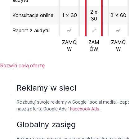
2 x
Konsultacje online
1 x 30
3 x 60
30
Raport z audytu
✅
✅
✅
ZAMÓ
ZAM
ZAMÓ
W
ÓW
W
Rozwiń całą ofertę
Reklamy w sieci
Rozbuduj swoje reklamy w Google i social media – zapoznaj
naszą ofertą Google Ads i
Facebook Ads
.
Globalny zasięg
Razem z nami promuj swoje produkty na Amazonie i docier