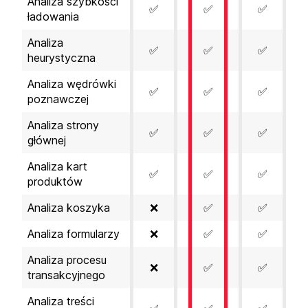
Analiza szybkości
✅
✅
✅
ładowania
Analiza
✅
✅
✅
heurystyczna
Analiza wędrówki
✅
✅
✅
poznawczej
Analiza strony
✅
✅
✅
głównej
Analiza kart
✅
✅
✅
produktów
Analiza koszyka
❌
✅
✅
Analiza formularzy
❌
✅
✅
Analiza procesu
❌
✅
✅
transakcyjnego
Analiza treści