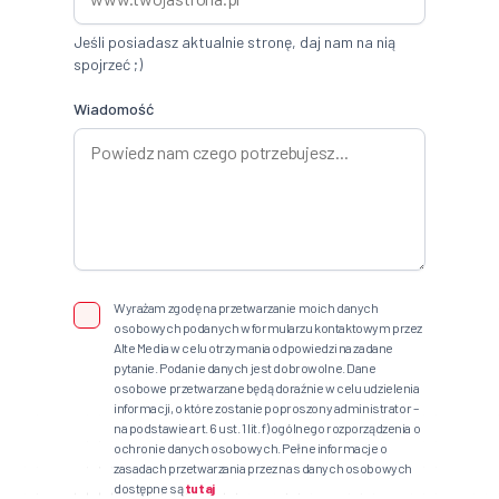
Jeśli posiadasz aktualnie stronę, daj nam na nią
spojrzeć ;)
Wiadomość
Wyrażam zgodę na przetwarzanie moich danych
osobowych podanych w formularzu kontaktowym przez
Alte Media w celu otrzymania odpowiedzi na zadane
pytanie. Podanie danych jest dobrowolne. Dane
osobowe przetwarzane będą doraźnie w celu udzielenia
informacji, o które zostanie poproszony administrator –
na podstawie art. 6 ust. 1 lit. f) ogólnego rozporządzenia o
ochronie danych osobowych. Pełne informacje o
zasadach przetwarzania przez nas danych osobowych
dostępne są
tutaj