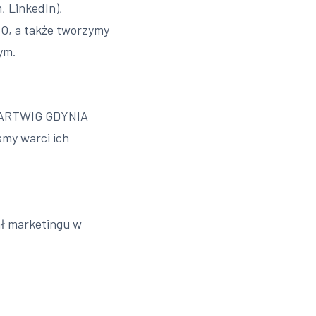
 LinkedIn),
XO, a także tworzymy
ym.
.HARTWIG GDYNIA
śmy warci ich
ał marketingu w