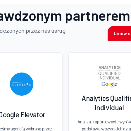
awdzonym partnerem
adczonych przez nas usług
Umów si
Analytics Qualif
Individual
Google Elevator
Analiza i raportowanie wyni
eśmy agencją wybraną przez
podstawą wszystkich dzia