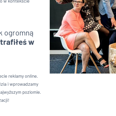
o w kontekście
ak ogromną
trafiłeś w
cie reklamy online.
ędzia i wprowadzamy
 najwyższym poziomie.
acji!