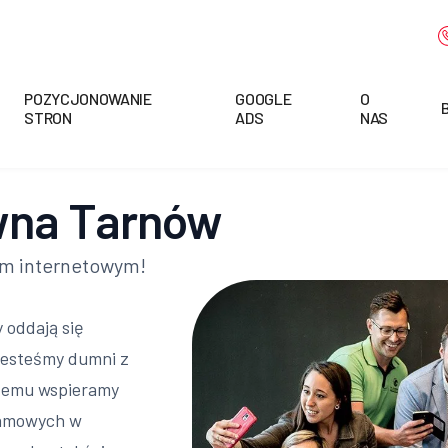
POZYCJONOWANIE
GOOGLE
O
STRON
ADS
NAS
wna Tarnów
em internetowym!
y oddają się
Jesteśmy dumni z
czemu wspieramy
lamowych w