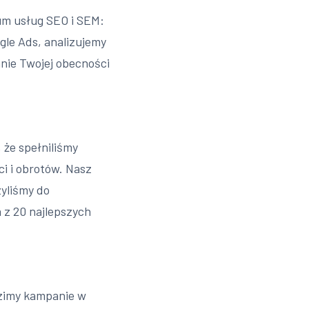
um usług SEO i SEM:
le Ads, analizujemy
anie Twojej obecności
 że spełniliśmy
i i obrotów. Nasz
yliśmy do
 z 20 najlepszych
dzimy kampanie w