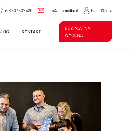
+48 507 507 520
biuro@altemedia.pl
Panel Klienta
BEZPŁATNA
BLOG
KONTAKT
WYCENA