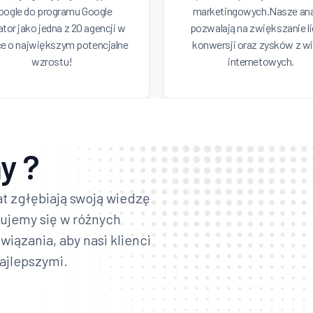
oogle do programu Google
marketingowych.Nasze ana
ator jako jedna z 20 agencji w
pozwalają na zwiększanie l
e o największym potencjalne
konwersji oraz zysków z wi
wzrostu!
internetowych.
y ?
at zgłębiają swoją wiedzę
zujemy się w różnych
iązania, aby nasi klienci
najlepszymi.