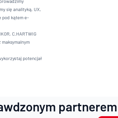
 prowadzimy
y się analityką, UX,
e pod kątem e-
 BIKOR, C.HARTWIG
 z maksymalnym
ykorzystaj potencjał
awdzonym partnerem