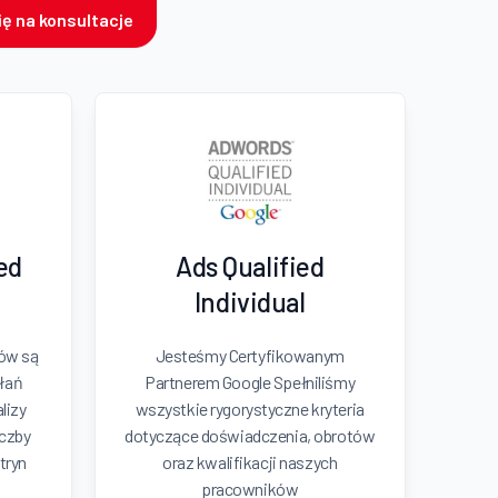
ę na konsultacje
ied
Ads Qualified
Individual
ków są
Jesteśmy Certyfikowanym
łań
Partnerem Google Spełniliśmy
lizy
wszystkie rygorystyczne kryteria
iczby
dotyczące doświadczenia, obrotów
tryn
oraz kwalifikacji naszych
pracowników