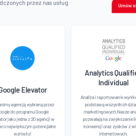
adczonych przez nas usług
Umów si
Analytics Qualif
Individual
Google Elevator
Analiza i raportowanie wyni
eśmy agencją wybraną przez
podstawą wszystkich dzia
oogle do programu Google
marketingowych.Nasze ana
ator jako jedna z 20 agencji w
pozwalają na zwiększanie l
e o największym potencjalne
konwersji oraz zysków z wi
wzrostu!
internetowych.