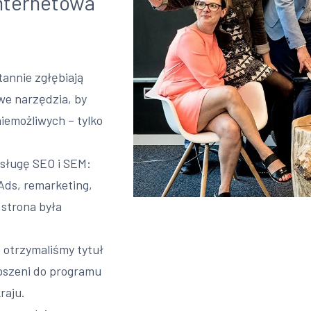
internetowa
tannie zgłębiają
we narzędzia, by
niemożliwych – tylko
sługę SEO i SEM:
Ads, remarketing,
 strona była
 otrzymaliśmy tytuł
oszeni do programu
raju.