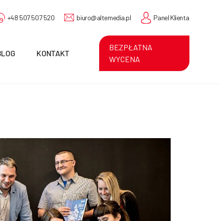
+48 507 507 520
biuro@altemedia.pl
Panel Klienta
BEZPŁATNA
BLOG
KONTAKT
WYCENA