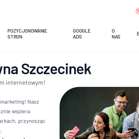
POZYCJONOWANIE
GOOGLE
O
STRON
ADS
NAS
wna Szczecinek
em internetowym!
 marketing! Nasz
cznie wspiera
arkach, przynosząc
.