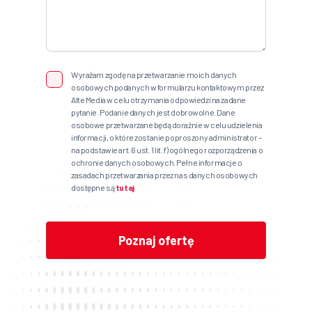
Wyrażam zgodę na przetwarzanie moich danych
osobowych podanych w formularzu kontaktowym przez
Alte Media w celu otrzymania odpowiedzi na zadane
pytanie. Podanie danych jest dobrowolne. Dane
osobowe przetwarzane będą doraźnie w celu udzielenia
informacji, o które zostanie poproszony administrator –
na podstawie art. 6 ust. 1 lit. f) ogólnego rozporządzenia o
ochronie danych osobowych. Pełne informacje o
zasadach przetwarzania przez nas danych osobowych
dostępne są
tutaj