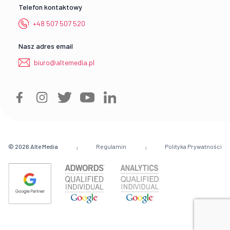
Telefon kontaktowy
+48 507 507 520
Nasz adres email
biuro@altemedia.pl
© 2026
Alte Media
Regulamin
Polityka Prywatności
|
|