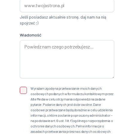
Jeśli posiadasz aktualnie stronę, daj nam na nią
spojrzeć ;)
Wiadomość
Wyrażam zgodę na przetwarzanie moich danych
osobowych podanych w formularzu kontaktowym przez
Alte Media w celu otrzymania odpowiedzi na zadane
pytanie. Podanie danych jest dobrowolne. Dane
osobowe przetwarzane będą doraźnie w celu udzielenia
informacji, o które zostanie poproszony administrator –
na podstawie art. 6 ust. 1 lit. f) ogólnego rozporządzenia o
ochronie danych osobowych. Pełne informacje o
zasadach przetwarzania przez nas danych osobowych