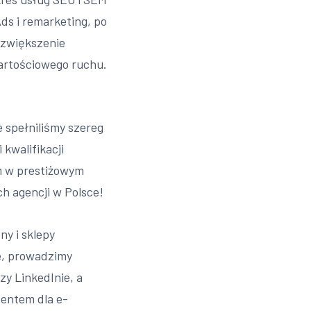
ds i remarketing, po
t zwiększenie
wartościowego ruchu.
 spełniliśmy szereg
kwalifikacji
em w prestiżowym
ch agencji w Polsce!
y i sklepy
e, prowadzimy
y LinkedInie, a
tentem dla e-