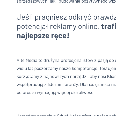
sprzedażowych, jak i budowanie pozytywnego wiz
Jeśli pragniesz odkryć prawd
potencjał reklamy online,
traf
najlepsze ręce!
Alte Media to drużyna profesjonalistów z pasją do
wielu lat poszerzamy nasze kompetencje, testujem
korzystamy z najnowszych narzędzi, aby nasi Klien
współpracują z liderami branży. Dla nas granice ni
po prostu wymagają więcej cierpliwości.
Jesteśmy agencją z Gdyni, która oferuje pełen za