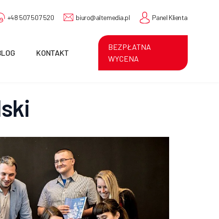
+48 507 507 520
biuro@altemedia.pl
Panel Klienta
BEZPŁATNA
BLOG
KONTAKT
WYCENA
ski