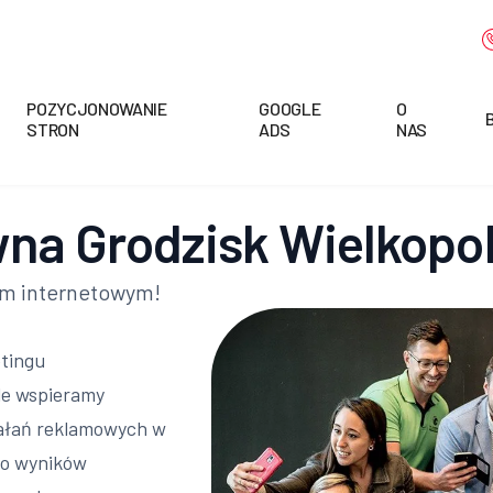
POZYCJONOWANIE
GOOGLE
O
STRON
ADS
NAS
na Grodzisk Wielkopol
em internetowym!
etingu
le wspieramy
ałań reklamowych w
no wyników