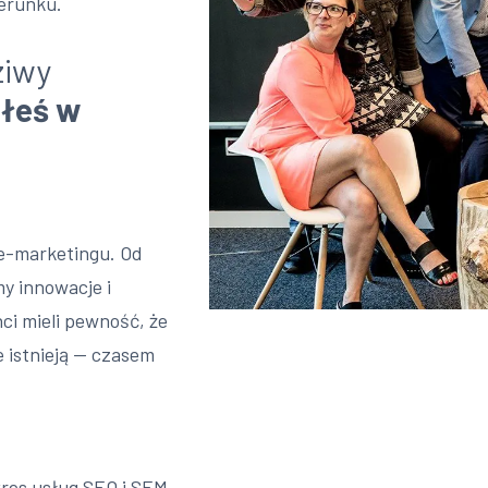
erunku.
ziwy
iłeś w
 e-marketingu. Od
y innowacje i
ci mieli pewność, że
e istnieją — czasem
kres usług SEO i SEM