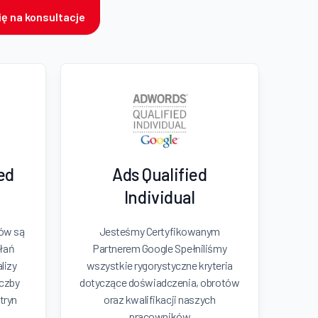
ę na konsultacje
ied
Ads Qualified
Individual
ków są
Jesteśmy Certyfikowanym
łań
Partnerem Google Spełniliśmy
lizy
wszystkie rygorystyczne kryteria
iczby
dotyczące doświadczenia, obrotów
tryn
oraz kwalifikacji naszych
pracowników