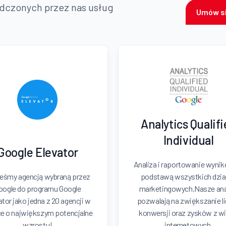
adczonych przez nas usług
Umów si
Analytics Qualif
Individual
Google Elevator
Analiza i raportowanie wyni
eśmy agencją wybraną przez
podstawą wszystkich dzia
oogle do programu Google
marketingowych.Nasze ana
ator jako jedna z 20 agencji w
pozwalają na zwiększanie l
e o największym potencjalne
konwersji oraz zysków z wi
wzrostu!
internetowych.